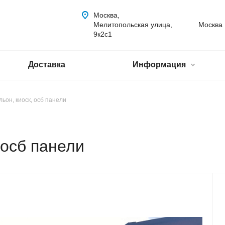
Москва,
Мелитопольская улица,
Москва
9к2с1
Доставка
Информация
ьон, киоск, осб панели
 осб панели