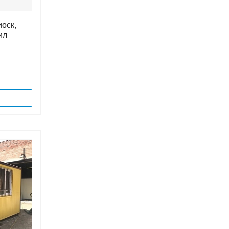
иоск,
ил