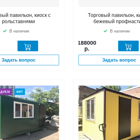
вый павильон, киоск с
Торговый павильон, к
рольставнями
бежевый профнаст
В наличии
В наличии
188000
р.
Задать вопрос
Задать вопрос
НДУЕМ
ХИТ