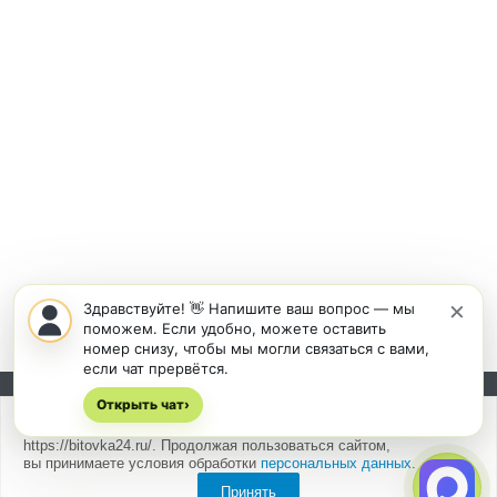
×
Здравствуйте! 👋 Напишите ваш вопрос — мы
поможем. Если удобно, можете оставить
номер снизу, чтобы мы могли связаться с вами,
если чат прервётся.
Открыть чат
Подписывайтесь на новости и акции:
›
Мы
используем cookies
для быстрой и удобной работы сайта
https://bitovka24.ru/. Продолжая пользоваться сайтом,
вы принимаете условия обработки
персональных данных
.
Принять