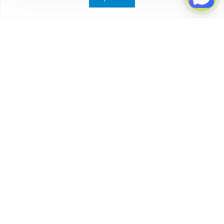
Компания
О компании
Партнеры
Отзывы
Каталог
Бытовки
Блок-контейнеры
Вагончики
Дачные домики
Модульные здания
Посты охраны, КПП
Торговые павильоны, киоски