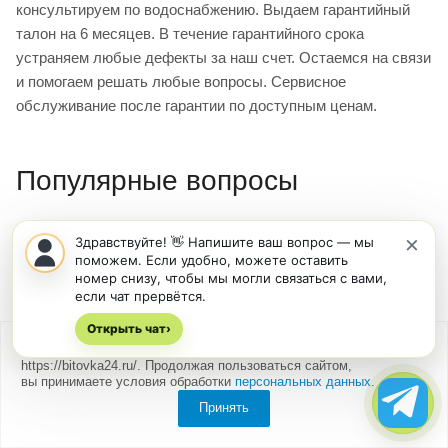
консультируем по водоснабжению. Выдаем гарантийный
талон на 6 месяцев. В течение гарантийного срока
устраняем любые дефекты за наш счет. Остаемся на связи
и помогаем решать любые вопросы. Сервисное
обслуживание после гарантии по доступным ценам.
Популярные вопросы
×
Здравствуйте! 👋 Напишите ваш вопрос — мы
Какие коммуникации нужно
поможем. Если удобно, можете оставить
подготовить до установки домика?
номер снизу, чтобы мы могли связаться с вами,
если чат прервётся.
Для полноценной работы санузла необходимо: выгребная
Открыть чат
›
яма или септик объемом минимум 2-3 м³ на расстоянии не
Мы
используем cookies
для быстрой и удобной работы сайта
https://bitovka24.ru/. Продолжая пользоваться сайтом,
более 10 метров от домика; водопровод с давлением 1,5-2
вы принимаете условия обработки
персональных данных
.
атм или накопительный бак объемом 200-500 литров на
Принять
высоте 2-3 метра; электричество 220В мощностью 3-5 кВт
(особенно если планируется бойлер). Все эти