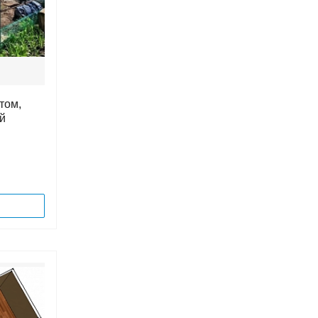
том,
й