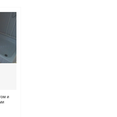
том и
ми