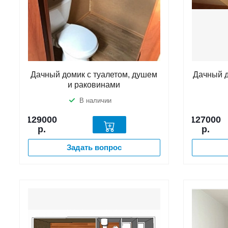
Дачный домик с туалетом, душем
Дачный д
и раковинами
В наличии
129000
127000
р.
р.
Задать вопрос