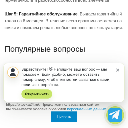
герметичность и работоспособность всех элементов.
Шаг 5: Гарантийное обслуживание.
Выдаем гарантийный
талон на 6 месяцев. В течение всего срока мы остаемся на
связи и помогаем решать любые вопросы по эксплуатации.
Популярные вопросы
Какой максимальный размер
×
Здравствуйте! 👋 Напишите ваш вопрос — мы
модульного здания можно
поможем. Если удобно, можете оставить
номер снизу, чтобы мы могли связаться с вами,
построить?
если чат прервётся.
Открыть чат
›
Технически ограничений нет — можем построить здание
Мы
используем cookies
для быстрой и удобной работы сайта
любой площади. Реализовывали проекты до 500 м². Для
https://bitovka24.ru/. Продолжая пользоваться сайтом,
вы принимаете условия обработки
персональных данных
.
очень крупных объектов (1000+ м²) рекомендуем
комбинацию модульных блоков с легкими
Принять
металлоконструкциями. Оптимальный диапазон для