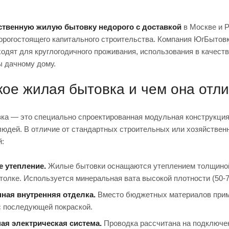
ственную жилую бытовку недорого с доставкой
в Москве и 
орогостоящего капитального строительства. Компания ЮгБытов
одят для круглогодичного проживания, использования в качеств
ы дачному дому.
кое жилая бытовка и чем она отл
ка — это специально спроектированная модульная конструкция,
людей. В отличие от стандартных строительных или хозяйстве
й:
е утепление.
Жилые бытовки оснащаются утеплением толщиной 1
отолке. Используется минеральная вата высокой плотности (50-70
нная внутренняя отделка.
Вместо бюджетных материалов приме
 последующей покраской.
ая электрическая система.
Проводка рассчитана на подключен