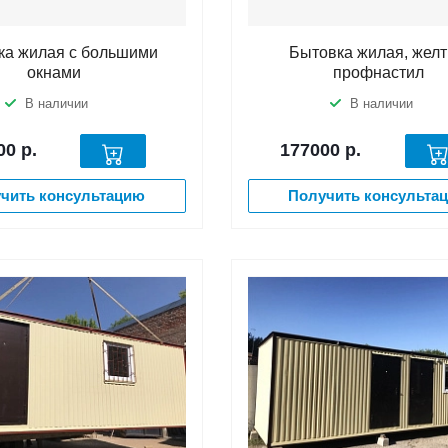
ка жилая с большими
Бытовка жилая, жел
окнами
профнастил
В наличии
В наличии
00
р.
177000
р.
чить консультацию
Получить консульта