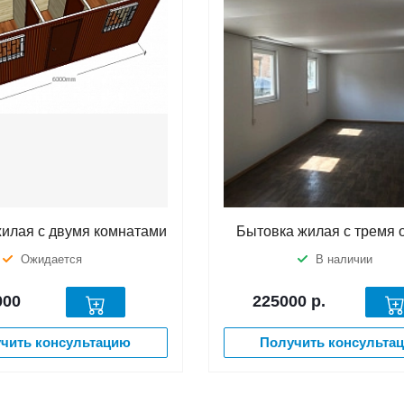
илая с двумя комнатами
Бытовка жилая с тремя 
Ожидается
В наличии
000
225000
р.
чить консультацию
Получить консульта