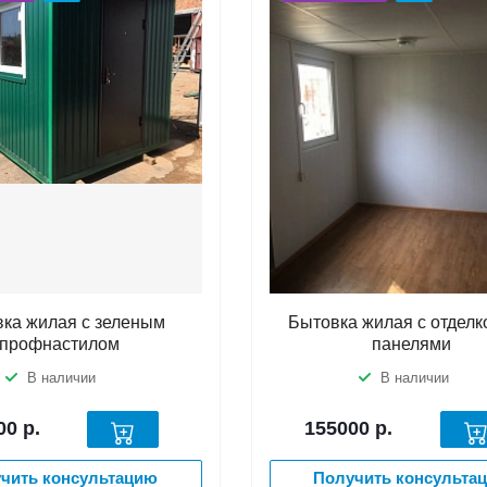
ка жилая с зеленым
Бытовка жилая с отделк
профнастилом
панелями
В наличии
В наличии
00
р.
155000
р.
чить консультацию
Получить консульта