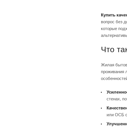
Купить каче
вопрос без д
которые подх
альтернатив
Что та
Жилая бытов
проживания 
особенносте
Усиленно
стенах, п
Качестве
или ОСБ с
Улучшенн