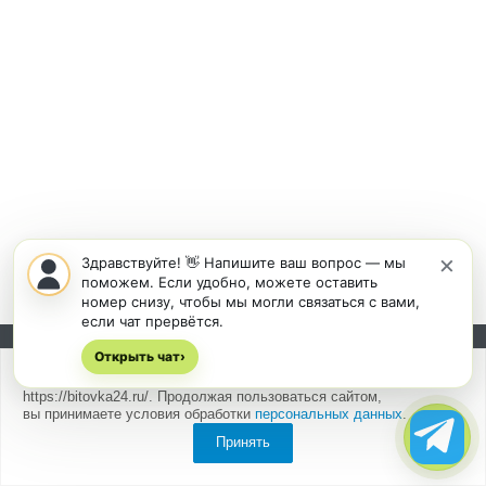
×
Здравствуйте! 👋 Напишите ваш вопрос — мы
поможем. Если удобно, можете оставить
номер снизу, чтобы мы могли связаться с вами,
если чат прервётся.
Открыть чат
Подписывайтесь на новости и акции:
›
Мы
используем cookies
для быстрой и удобной работы сайта
https://bitovka24.ru/. Продолжая пользоваться сайтом,
вы принимаете условия обработки
персональных данных
.
Принять