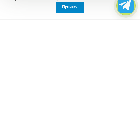
Принять
Компания
О компании
Партнеры
Отзывы
Каталог
Бытовки
Блок-контейнеры
Вагончики
Дачные домики
Модульные здания
Посты охраны, КПП
Торговые павильоны, киоски