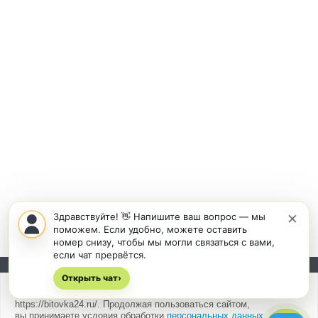
×
Здравствуйте! 👋 Напишите ваш вопрос — мы
поможем. Если удобно, можете оставить
номер снизу, чтобы мы могли связаться с вами,
если чат прервётся.
Открыть чат
Подписывайтесь на новости и акции:
›
Мы
используем cookies
для быстрой и удобной работы сайта
https://bitovka24.ru/. Продолжая пользоваться сайтом,
вы принимаете условия обработки
персональных данных
.