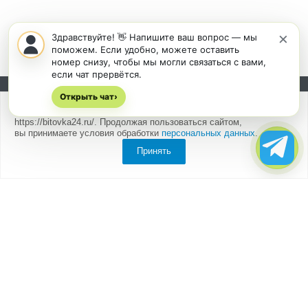
×
Здравствуйте! 👋 Напишите ваш вопрос — мы
поможем. Если удобно, можете оставить
номер снизу, чтобы мы могли связаться с вами,
если чат прервётся.
Открыть чат
Подписывайтесь на новости и акции:
›
Мы
используем cookies
для быстрой и удобной работы сайта
https://bitovka24.ru/. Продолжая пользоваться сайтом,
вы принимаете условия обработки
персональных данных
.
Принять
Компания
О компании
Партнеры
Отзывы
Каталог