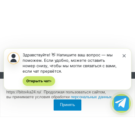
×
Здравствуйте! 👋 Напишите ваш вопрос — мы
поможем. Если удобно, можете оставить
номер снизу, чтобы мы могли связаться с вами,
если чат прервётся.
Открыть чат
Подписывайтесь на новости и акции:
›
Мы
используем cookies
для быстрой и удобной работы сайта
https://bitovka24.ru/. Продолжая пользоваться сайтом,
вы принимаете условия обработки
персональных данных
.
Принять
Компания