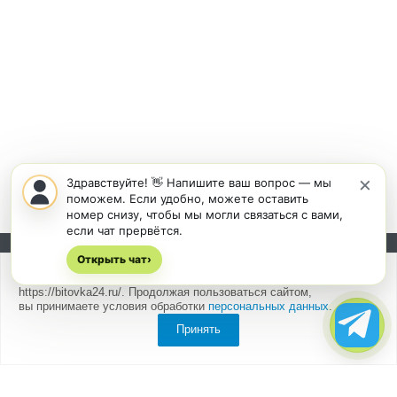
×
Здравствуйте! 👋 Напишите ваш вопрос — мы
поможем. Если удобно, можете оставить
номер снизу, чтобы мы могли связаться с вами,
если чат прервётся.
Открыть чат
Подписывайтесь на новости и акции:
›
Мы
используем cookies
для быстрой и удобной работы сайта
https://bitovka24.ru/. Продолжая пользоваться сайтом,
вы принимаете условия обработки
персональных данных
.
Принять
Компания