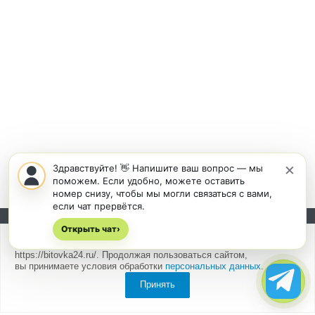
×
Здравствуйте! 👋 Напишите ваш вопрос — мы
поможем. Если удобно, можете оставить
номер снизу, чтобы мы могли связаться с вами,
если чат прервётся.
Открыть чат
Подписывайтесь на новости и акции:
›
Мы
используем cookies
для быстрой и удобной работы сайта
https://bitovka24.ru/. Продолжая пользоваться сайтом,
вы принимаете условия обработки
персональных данных
.
Принять